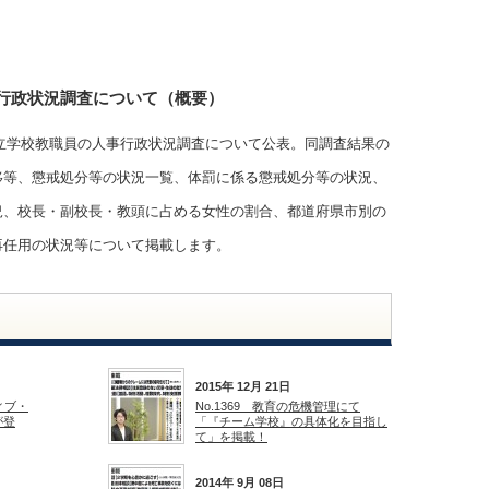
事行政状況調査について（概要）
度公立学校教職員の人事行政状況調査について公表。同調査結果の
移等、懲戒処分等の状況一覧、体罰に係る懲戒処分等の状況、
況、校長・副校長・教頭に占める女性の割合、都道府県市別の
再任用の状況等について掲載します。
2015年 12月 21日
ティブ・
No.1369 教育の危機管理にて
が登
「『チーム学校』の具体化を目指し
て」を掲載！
2014年 9月 08日