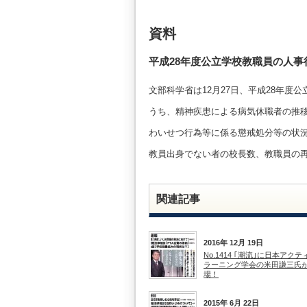
資料
平成28年度公立学校教職員の人
文部科学省は12月27日、平成28年
うち、精神疾患による病気休職者の推
わいせつ行為等に係る懲戒処分等の状
教員出身でない者の校長数、教職員の
関連記事
2016年 12月 19日
No.1414 ｢潮流｣に日本アク
ラーニング学会の米田謙三氏
場！
2015年 6月 22日