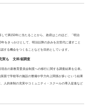
起算して満150年に当たることから、政府はこのほど、「明治
150年をきっかけとして、明治以降の歩みを次世代に遺すこと
再認する機会をつくることなどを目的としています。
充実も 文科省調査
1日現在の新教育委員会制度への移行に関する調査結果を公表。
施策面で学校等の施設の整備や学力向上関係が多いという結果
は、人的体制の充実やコミュニティ・スクールの導入促進など