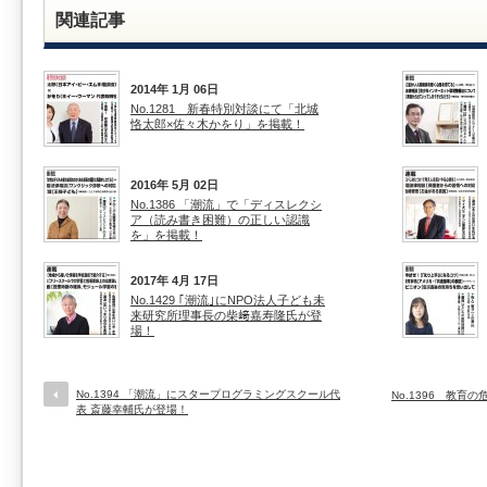
関連記事
2014年 1月 06日
No.1281 新春特別対談にて「北城
恪太郎×佐々木かをり」を掲載！
2016年 5月 02日
No.1386 「潮流」で「ディスレクシ
ア（読み書き困難）の正しい認識
を」を掲載！
2017年 4月 17日
No.1429 ｢潮流｣にNPO法人子ども未
来研究所理事長の柴﨑嘉寿隆氏が登
場！
No.1394 「潮流」にスタープログラミングスクール代
No.1396 教
表 斎藤幸輔氏が登場！