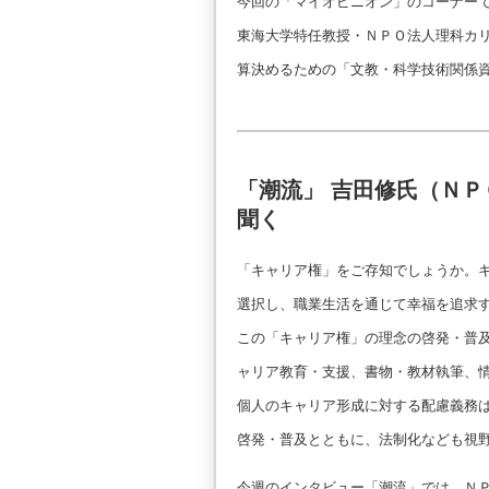
今回の「マイオピニオン」のコーナー
東海大学特任教授・ＮＰＯ法人理科カ
算決めるための「文教・科学技術関係
「潮流」 吉田修氏（Ｎ
聞く
「キャリア権」をご存知でしょうか。キ
選択し、職業生活を通じて幸福を追求す
この「キャリア権」の理念の啓発・普
ャリア教育・支援、書物・教材執筆、
個人のキャリア形成に対する配慮義務
啓発・普及とともに、法制化なども視
今週のインタビュー「潮流」では、Ｎ