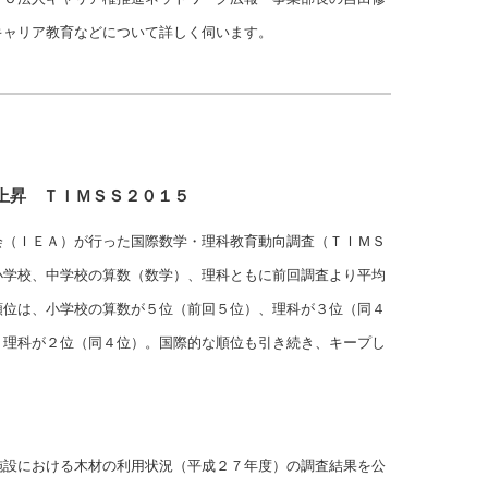
キャリア教育などについて詳しく伺います。
上昇 ＴＩＭＳＳ２０１５
会（ＩＥＡ）が行った国際数学・理科教育動向調査（ＴＩＭＳ
小学校、中学校の算数（数学）、理科ともに前回調査より平均
順位は、小学校の算数が５位（前回５位）、理科が３位（同４
、理科が２位（同４位）。国際的な順位も引き続き、キープし
施設における木材の利用状況（平成２７年度）の調査結果を公