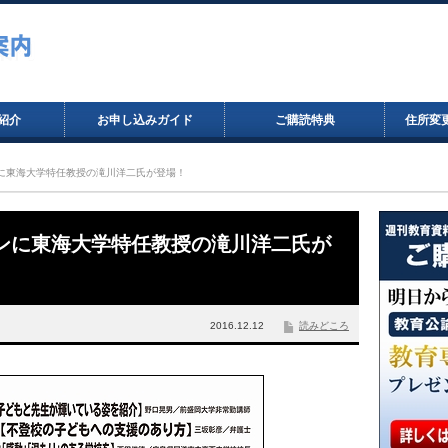
紹介
お申し込みガイド
ご購読特典
住所変
オンに東海大学特任教授の滝川洋二氏が登場！
ニオンに東海大学特任教授の滝川洋二氏が
2016.12.12
読みどころ