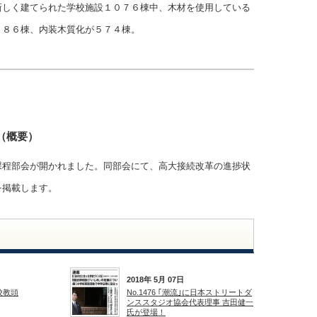
新しく建てられた学校施設１０７６棟中、木材を使用している
１８６棟、内装木質化が５７４棟。
（概要）
課程部会が開かれました。同部会にて、高大接続改革の進捗状
を掲載します。
2018年 5月 07日
学校教頭
No.1476 ｢潮流｣に日本ストリートダ
ンススタジオ協会代表理事 吉田健一
氏が登場！