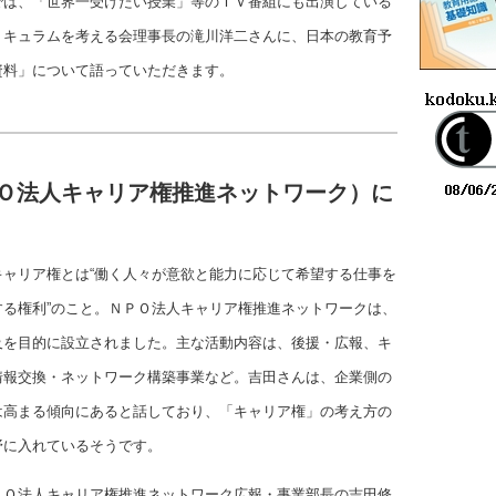
では、「世界一受けたい授業」等のＴＶ番組にも出演している
リキュラムを考える会理事長の滝川洋二さんに、日本の教育予
資料」について語っていただきます。
ＰＯ法人キャリア権推進ネットワーク）に
ャリア権とは“働く人々が意欲と能力に応じて希望する仕事を
る権利”のこと。ＮＰＯ法人キャリア権推進ネットワークは、
及を目的に設立されました。主な活動内容は、後援・広報、キ
情報交換・ネットワーク構築事業など。吉田さんは、企業側の
は高まる傾向にあると話しており、「キャリア権」の考え方の
野に入れているそうです。
ＰＯ法人キャリア権推進ネットワーク広報・事業部長の吉田修