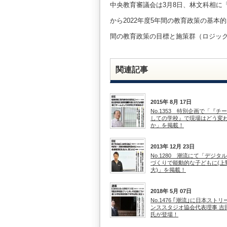
中央教育審議会は3月8日、林文科相に「
から2022年度5年間の教育政策の基本
間の教育政策の目標と施策群（ロジッ
関連記事
2015年 8月 17日
No.1353 特別企画で「『チ
しての学校』で現場はどう変
か」を掲載！
2013年 12月 23日
No.1280 潮流にて「デジタ
づくりで能動的な子どもに(上
大)」を掲載！
2018年 5月 07日
No.1476 ｢潮流｣に日本スト
ンススタジオ協会代表理事 吉
氏が登場！