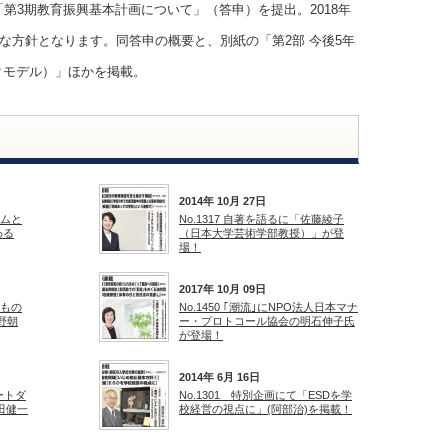
第3期教育振興基本計画について」（答申）を提出。2018年
的な方針となります。同答申の概要と、別紙の「第2部 今後5年
クモデル）」ほかを掲載。
2014年 10月 27日
ームと
No.1317 自著を語るに「佐藤綾子
わる
（日本大学芸術学部教授）」が登
場！
2017年 10月 09日
ルもの
No.1450 ｢潮流｣にNPO法人日本マナ
野朝
ー・プロトコール協会の明石伸子氏
が登場！
2014年 6月 16日
リートダ
No.1301 特別企画にて「ESDを学
田健一
校経営の視点に」(阿部治)を掲載！