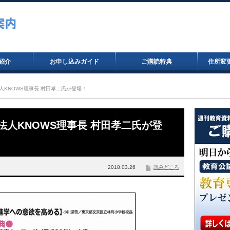
紹介
お申し込みガイド
ご購読特典
住所変
PO法人KNOWS理事長 村田孝二氏が登場！
NPO法人KNOWS理事長 村田孝二氏が登
2018.03.26
読みどころ