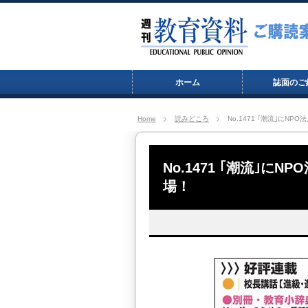
ホーム
誌面のご
Home
読みどころ
No.1471 ｢潮流｣にN
No.1471 ｢潮流｣に
場！