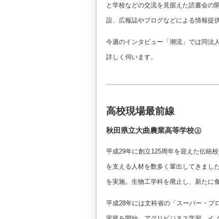
と学校などの交流を見据えた読書会の
設、広報誌やブログなどによる情報提
今週のインタビュー「潮流」では同法
詳しく伺います。
高校現場最前線
秋田県立大曲農業高等学校㊤
平成29年に創立125周年を迎えた伝
を支える人材を数多く輩出してきまし
を実施。生物工学科を廃止し、新たに
平成28年には文科省の「スーパー・プ
実践を開始。アグリビジネス学習、イ