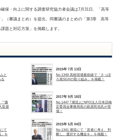
確保・向上に関する調査研究協力者会議は7月31日、「高等
て」（審議まとめ）を提出。同審議のまとめの「第3章 高等
る課題と対応方策」を掲載します。
2015年 7月 13日
ームと
No.1349 高校現場最前線で「さっぽ
わる
ろ発SGHの取り組み」を掲載！
2017年 9月 18日
「“褒
No.1447 ｢潮流｣にNPO法人日本語検
人監督
定委員会事務局長の萩原民也氏が登
場！
2015年 5月 04日
スにて
No.1341 潮流にて「若者に考え、判
感」を
断し、選択する機会を」を掲載！