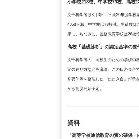
小学校218校、中学校79校、高校
文部科学省は8月3日、平成29年度学校
4858人減、中学校は79校減、生徒数は7
果に。ちなみに、義務教育学校は26校増
高校「基礎診断」の認定基準の要
文部科学省の「高校生のための学びの基
定の在り方などを議論。この日の会合
別要件等を整理した「たたき台」が示さ
から制度開始予定。
資料
「高等学校通信教育の質の確保・