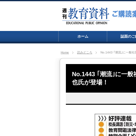
ホーム
誌面のご
Home
読みどころ
No.1443 ｢潮流｣に
No.1443 ｢潮流｣
也氏が登場！