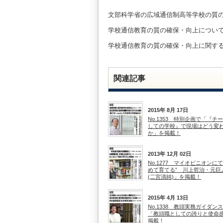
文部科学省の広域通信制高等学校の質の
学校通信教育の質の確保・向上につい
学校通信教育の質の確保・向上に関す
関連記事
2015年 8月 17日
No.1353 特別企画で「『チ
しての学校』で現場はどう変
か」を掲載！
2013年 12月 02日
No.1277 マイオピニオンにて
めて育てる” 川上哲治・元巨
(二宮清純)」を掲載！
2015年 4月 13日
No.1338 教頭実務ガイダン
「教頭職としての誇りと使命
掲載！