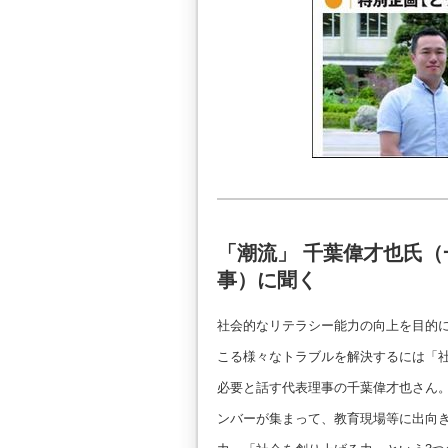
「潮流」 千葉偉才也氏
事）に聞く
社会的なリテラシー能力の向上を目的
こる様々なトラブルを解決するには「
必要と話す代表理事の千葉偉才也さん
ンバーが集まって、教育現場等に出向