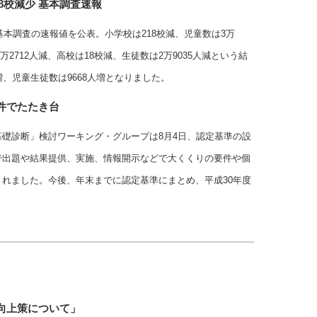
18校減少 基本調査速報
基本調査の速報値を公表。小学校は218校減、児童数は3万
万2712人減、高校は18校減、生徒数は2万9035人減という結
、児童生徒数は9668人増となりました。
件でたたき台
礎診断」検討ワーキング・グループは8月4日、認定基準の設
で出題や結果提供、実施、情報開示などで大くくりの要件や個
れました。今後、年末までに認定基準にまとめ、平成30年度
向上策について」