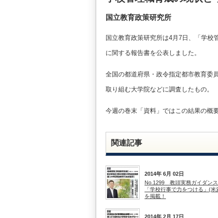
国立教育政策研究所
国立教育政策研究所は4月7日、「学校
に関する報告書を公表しました。
全国の都道府県・政令指定都市教育委
取り組む大学院などに調査したもの。
今週の巻末「資料」ではこの結果の概
関連記事
2014年 6月 02日
No.1299 教頭実務ガイダン
「学校行事で力をつける」(米
を掲載！
2014年 2月 17日