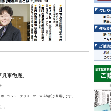
「凡事徹底」
ト
スポーツジャーナリストの二宮清純氏が登場します。
底」。