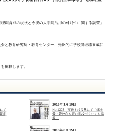
管理職育成の現状と今後の大学院活用の可能性に関する調査」
員会と教育研究所・教育センター、先駆的に学校管理職養成に
要を掲載します。
2015年 1月 19日
スにて
No.1327 実践！校長塾にて「郷土
満裕)
愛・愛校心を育む学校づくり」を掲
載！
2016年 8月 15日