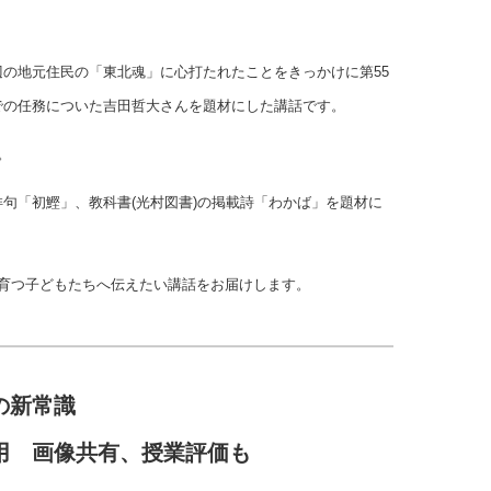
の地元住民の「東北魂」に心打たれたことをきっかけに第55
での任務についた吉田哲大さんを題材にした講話です。
。
句「初鰹」、教科書(光村図書)の掲載詩「わかば」を題材に
と育つ子どもたちへ伝えたい講話をお届けします。
の新常識
用 画像共有、授業評価も