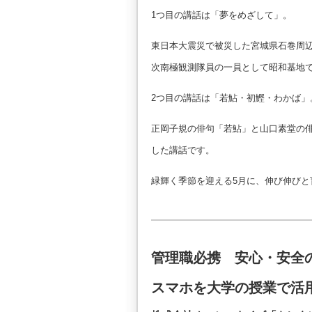
1つ目の講話は「夢をめざして」。
東日本大震災で被災した宮城県石巻周辺
次南極観測隊員の一員として昭和基地
2つ目の講話は「若鮎・初鰹・わかば」
正岡子規の俳句「若鮎」と山口素堂の俳
した講話です。
緑輝く季節を迎える5月に、伸び伸び
管理職必携 安心・安全
スマホを大学の授業で活