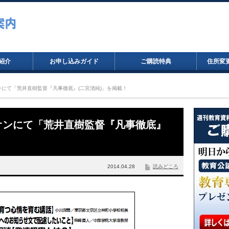
紹介
お申し込みガイド
ご購読特典
住所変
オンにて「荒井直樹監督『凡事徹底』(二宮清純)」を掲載！
ピニオンにて「荒井直樹監督『凡事徹底』
2014.04.28
読みどころ