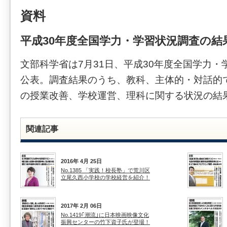
資料
平成30年度全国学力・学習状況調査の結
文部科学省は7月31日、平成30年度全国学力
公表。調査結果のうち、教科、主体的・対話的
の授業改善、学校運営、理科に関する状況の結
関連記事
2016年 4月 25日
No.1385 「実践！校長塾」で荒川区
立尾久西小学校の学校経営を紹介！
2017年 2月 06日
No.1419｢潮流｣に日本映画映像文化
振興センターの竹下資子氏が登場！