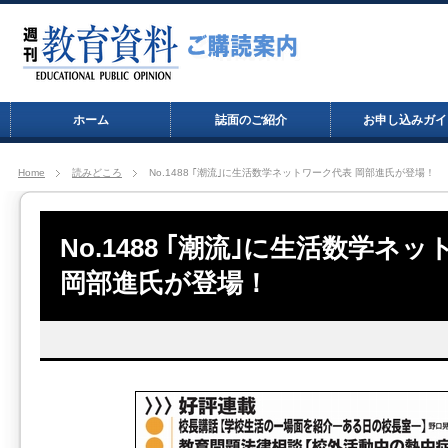
ホーム
誌面のご紹介
お申し込みガイ
Home
読みどころ
No.1488 ｢潮流｣に生活数学ネットワーク代表 岡部進氏が登場！
No.1488 ｢潮流｣に生活数学ネ
岡部進氏が登場！