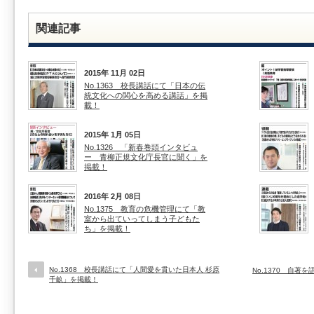
関連記事
2015年 11月 02日
No.1363 校長講話にて「日本の伝
統文化への関心を高める講話」を掲
載！
2015年 1月 05日
No.1326 「新春巻頭インタビュ
ー 青柳正規文化庁長官に聞く」を
掲載！
2016年 2月 08日
No.1375 教育の危機管理にて「教
室から出ていってしまう子どもた
ち」を掲載！
No.1368 校長講話にて「人間愛を貫いた日本人 杉原
No.1370 自
千畝」を掲載！