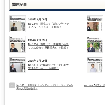
関連記事
2015年 6月 08日
No.1345 潮流にて「新しい学びで
イノベーションを」を掲載！
2014年 2月 03日
No.1284 潮流にて「思春期の生活
リズム改善を(原田哲夫)」を掲載！
2015年 3月 09日
No.1334 校長講話にて「東日本大
震災を忘れない」を掲載！
No.1401 ｢潮流｣にセカンドハーベスト・ジャパンの
No.1403 ｢潮
田中入馬氏が登場！