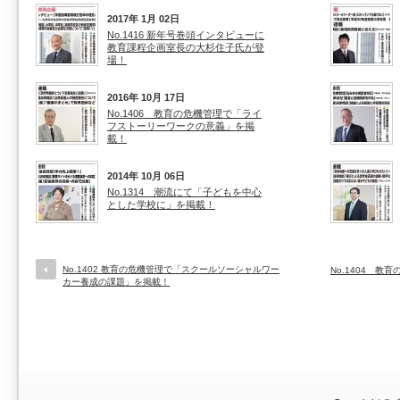
2017年 1月 02日
No.1416 新年号巻頭インタビューに
教育課程企画室長の大杉住子氏が登
場！
2016年 10月 17日
No.1406 教育の危機管理で「ライ
フストーリーワークの意義」を掲
載！
2014年 10月 06日
No.1314 潮流にて「子どもを中心
とした学校に」を掲載！
No.1402 教育の危機管理で「スクールソーシャルワー
No.1404 
カー養成の課題」を掲載！