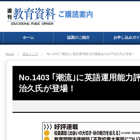
ホーム
誌面のご紹介
お申し込みガイ
Home
読みどころ
No.1403 ｢潮流｣に英語運用能力評価協会の白戸治久氏が登場！
No.1403 ｢潮流｣に英語運用能
治久氏が登場！