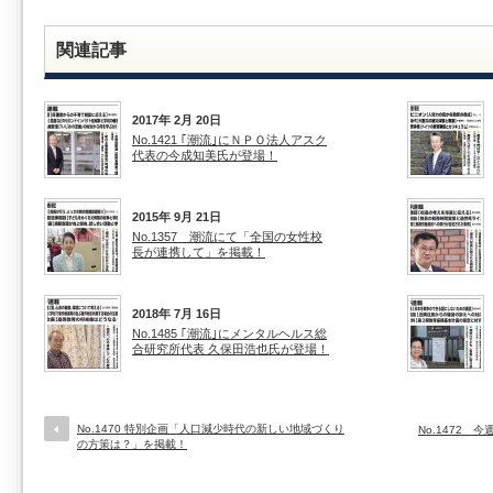
関連記事
2017年 2月 20日
No.1421 ｢潮流｣にＮＰＯ法人アスク
代表の今成知美氏が登場！
2015年 9月 21日
No.1357 潮流にて「全国の女性校
長が連携して」を掲載！
2018年 7月 16日
No.1485 ｢潮流｣にメンタルヘルス総
合研究所代表 久保田浩也氏が登場！
No.1470 特別企画「人口減少時代の新しい地域づくり
No.1472
の方策は？」を掲載！