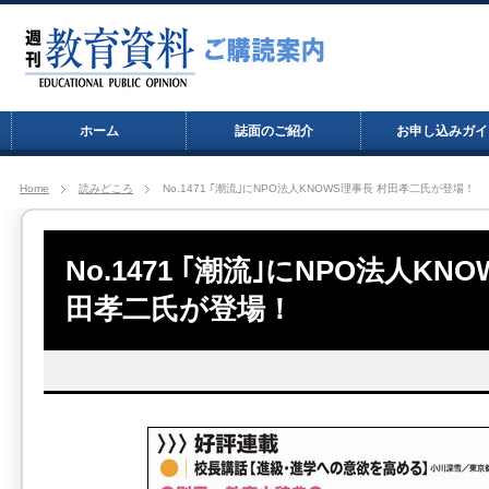
ホーム
誌面のご紹介
お申し込みガイ
Home
読みどころ
No.1471 ｢潮流｣にNPO法人KNOWS理事長 村田孝二氏が登場！
No.1471 ｢潮流｣にNPO法人KN
田孝二氏が登場！