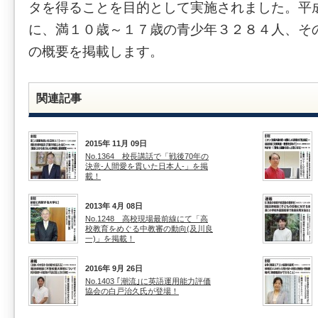
タを得ることを目的として実施されました。平
に、満１０歳～１７歳の青少年３２８４人、そ
の概要を掲載します。
関連記事
2015年 11月 09日
No.1364 校長講話で「戦後70年の
決意-人間愛を貫いた日本人-」を掲
載！
2013年 4月 08日
No.1248 高校現場最前線にて「高
校教育をめぐる中教審の動向(及川良
一)」を掲載！
2016年 9月 26日
No.1403 ｢潮流｣に英語運用能力評価
協会の白戸治久氏が登場！