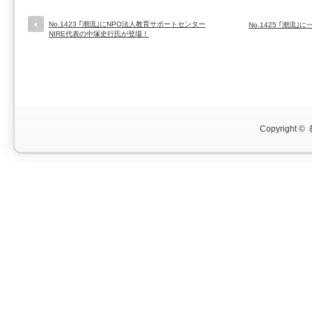
No.1423 ｢潮流｣にNPO法人教育サポートセンター
No.1425 ｢潮
NIRE代表の中塚史行氏が登場！
Copyright ©