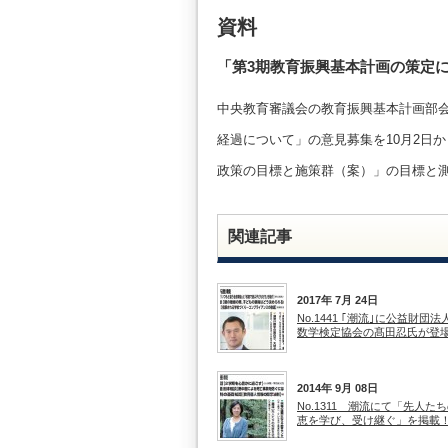
資料
「第3期教育振興基本計画の策定
中央教育審議会の教育振興基本計画部
経過について」の意見募集を10月2日
政策の目標と施策群（案）」の目標と
関連記事
2017年 7月 24日
No.1441 ｢潮流｣に公益財団
数学検定協会の髙田忍氏が登
2014年 9月 08日
No.1311 潮流にて「先人た
恵を学び、受け継ぐ」を掲載