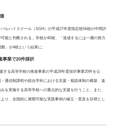
評価
バルハイスクール（SGH）の平成27年度指定校56校の中間評
可能と判断される」学校が40校、「達成するには一層の努力
困難」が4校という結果に。
事業で20件採択
援する高等学校の推進事業の平成29年度採択事業20件を公
制・通信制課程や総合学科における支援・相談体制の構築、遠
組みを実施する高等学校への重点的な支援を行うこと。また、
により、全国的に展開可能な実践事例の確立・普及を目標とし