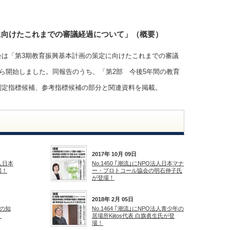
に向けたこれまでの審議経過について」（概要）
会は「第3期教育振興基本計画の策定に向けたこれまでの審議
から開始しました。同報告のうち、「第2部 今後5年間の教育
測定指標候補、参考指標候補の部分と関連資料を掲載。
2017年 10月 09日
法人日本
No.1450 ｢潮流｣にNPO法人日本マナ
場！
ー・プロトコール協会の明石伸子氏
が登場！
2018年 2月 05日
ちの知
No.1464 ｢潮流｣にNPO法人青少年の
！
居場所Kiitos代表 白旗眞生氏が登
場！