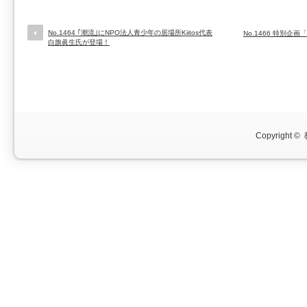
No.1464 ｢潮流｣にNPO法人青少年の居場所Kiitos代表
No.1466 特別企
白旗眞生氏が登場！
Copyright ©