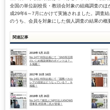
全国の単位副校長・教頭会対象の組織調査のほ
成29年6～7月にかけて実施されました。調査
のうち、会員を対象にした個人調査の結果の概
関連記事
2018年 5月 21日
No.1477 特別企画にて「SNS等活用
のいじめ相談体制のポイントは？」
を掲載！
2017年 10月 16日
No.1451 特別企画にて「国際バカロ
レアの現状はどうなっている？」を
掲載！
2018年 3月 26日
No.1471 ｢潮流｣にNPO法人KNOWS
理事長 村田孝二氏が登場！