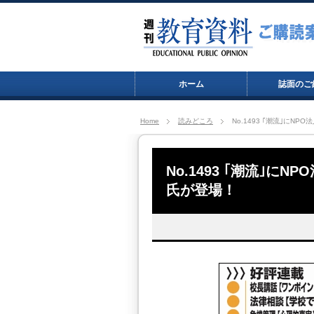
ホーム
誌面のご
Home
読みどころ
No.1493 ｢潮流｣に
No.1493 ｢潮流｣に
氏が登場！