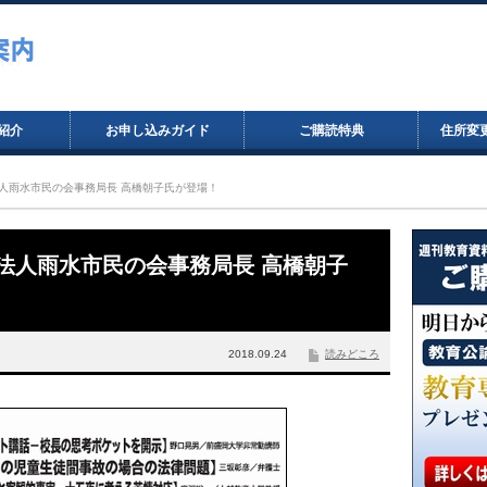
紹介
お申し込みガイド
ご購読特典
住所変
NPO法人雨水市民の会事務局長 高橋朝子氏が登場！
NPO法人雨水市民の会事務局長 高橋朝子
2018.09.24
読みどころ