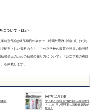
等について・ほか
革特別部会は8月30日の会合で、時間外勤務抑制に向けた制
議で配布された資料のうち、「公立学校の教育公務員の勤務時
間勤務是正のための勤務の在り方について」「公立学校の教師
ン」を掲載します。
2017年 10月 23日
もの本研
No.1452 ｢潮流｣にNPO法人維新隊ユ
ネスコクラブ理事長の濵松敏廣氏が
登場！