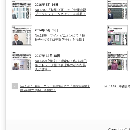
2016年 5月 16日
No.1387 「特別企画」で「生涯学習
プラットフォームとは？」を掲載！
2014年 5月 05日
No.1296 マイオピニオンにて「校
長先生の訓示(平野啓子)」を掲載！
2017年 12月 18日
No.1459 ｢潮流｣に認定NPO法人棚田
ネットワーク副代表理事の杉本行男
氏が登場！
No.1287 解説・ニュースの焦点にて「高校等就学支
No.1289 事
援金制度でQ&A」を掲載！
Copyright ©