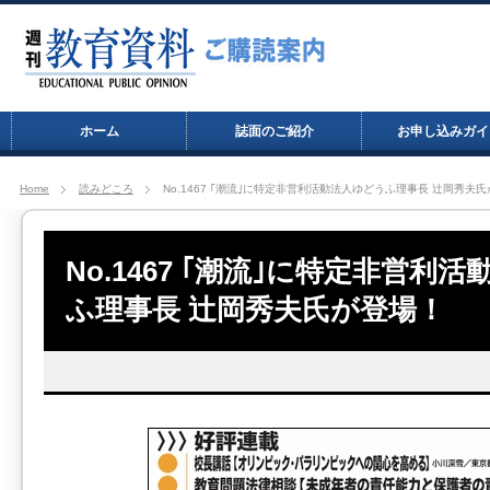
ホーム
誌面のご紹介
お申し込みガイ
Home
読みどころ
No.1467 ｢潮流｣に特定非営利活動法人ゆどうふ理事長 辻岡秀夫
No.1467 ｢潮流｣に特定非営利
ふ理事長 辻岡秀夫氏が登場！