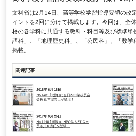
文科省は2月14日、高等学校学習指導要領の改
イントを2回に分けて掲載します。今回は、全
校の各学科に共通する教科・科目等及び標準単
語科」、「地理歴史科」、「公民科」、「数学
掲載。
関連記事
2018年 6月 18日
No.1481 ｢潮流｣に全日本中学校長会
会長 山本聖志氏が登場！
2017年 9月 25日
No.1448 ｢潮流｣にNPO法人ETIC.の
長谷川奈月氏が登場！