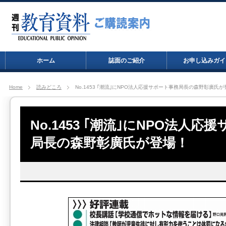
ホーム
誌面のご紹介
お申し込みガイ
Home
読みどころ
No.1453 ｢潮流｣にNPO法人応援サポート事務局長の森野彰廣氏
No.1453 ｢潮流｣にNPO法人応
局長の森野彰廣氏が登場！