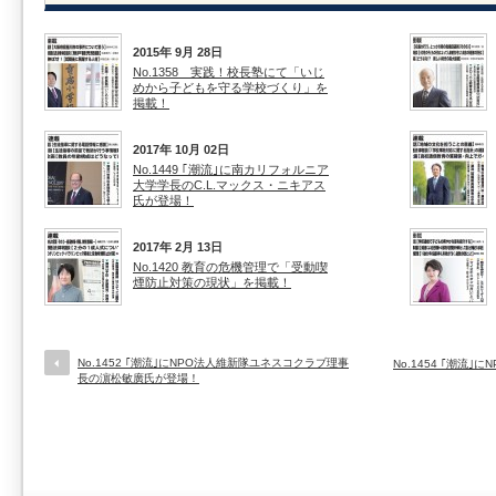
2015年 9月 28日
No.1358 実践！校長塾にて「いじ
めから子どもを守る学校づくり」を
掲載！
2017年 10月 02日
No.1449 ｢潮流｣に南カリフォルニア
大学学長のC.L.マックス・ニキアス
氏が登場！
2017年 2月 13日
No.1420 教育の危機管理で「受動喫
煙防止対策の現状」を掲載！
No.1452 ｢潮流｣にNPO法人維新隊ユネスコクラブ理事
No.1454 ｢潮流
長の濵松敏廣氏が登場！