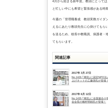
4月から始まる新年度。教頭にとって
と忙しい中にも希望と緊張感がある時
今週の「管理職養成 教頭実務ガイダ
えるにあたり教頭先生に心掛けてもら
を送るため、校長や教職員、保護者・
てもらいます。
関連記事
2017年 3月 27日
No.1426 ｢潮流｣に認定NPO
上げネットの工藤啓氏が登場
2017年 6月 12日
No.1435 ｢潮流｣に全国連合
会会長の種村明頼氏が登場！