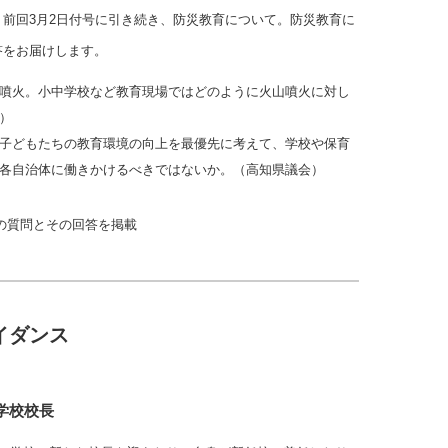
前回3月2日付号に引き続き、防災教育について。防災教育に
答をお届けします。
噴火。小中学校など教育現場ではどのように火山噴火に対し
）
子どもたちの教育環境の向上を最優先に考えて、学校や保育
各自治体に働きかけるべきではないか。（高知県議会）
の質問とその回答を掲載
イダンス
学校校長