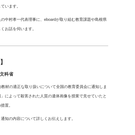
しています。
の中村孝一代表理事に、eboardが取り組む教育課題や島根県
しくお話を伺います。
1】
-文科省
助教材の適正な取り扱いについて全国の教育委員会に通知しま
国」によって殺害された人質の遺体画像を授業で見せていたと
の措置。
、通知の内容について詳しくお伝えします。