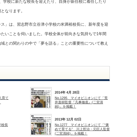
は、学校に新たな校長を迎えたり、自身が新任校に着任したり
期となります。
ンス」は、習志野市立谷津小学校の米満裕校長に、新年度を迎
いたいことを伺いました。学校全体が前向きな気持ちで1年間
地域との関わりの中で「夢を語る」ことの重要性について教え
2014年 4月 28日
法人育て
No.1295 マイオピニオンにて「荒
！
井直樹監督『凡事徹底』(二宮清
純)」を掲載！
2013年 12月 02日
小学校長
No.1277 マイオピニオンにて「“褒
めて育てる” 川上哲治・元巨人監督
(二宮清純)」を掲載！