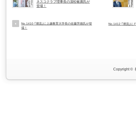
ネスコクラブ理事長の濵松敏廣氏が
登場！
No.1410 ｢潮流｣に上越教育大学長の佐藤芳德氏が登
No.1412 ｢潮
場！
Copyright ©