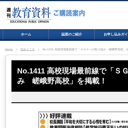
ホーム
誌面のご紹介
お申し込みガイ
Home
読みどころ
No.1411 高校現場最前線で「ＳＧＨへの取り組み 嵯峨野高校」
No.1411 高校現場最前線で「
み 嵯峨野高校」を掲載！