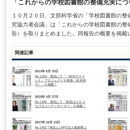
「これからの学校図書館の整備充実につ
１０月２０日、文部科学省の「学校図書館の整
究協力者会議」は「これからの学校図書館の整
告）を取りまとめました。同報告の概要を掲載
関連記事
2013年 6月 10日
No.1255 潮流にて「『科学のマド
ンナ』プロジェクトを推進（松本和
子）」を掲載！
2015年 4月 27日
No.1340 潮流にて「校長は人をつ
なげるコーディネーター」を掲載！
2017年 10月 23日
No.1452 ｢潮流｣にNPO法人維新隊ユ