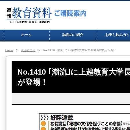
ホーム
誌面のご紹介
お申し込みガイ
Home
読みどころ
No.1410 ｢潮流｣に上越教育大学長の佐藤芳德氏が登場！
No.1410 ｢潮流｣に上越教育大
が登場！