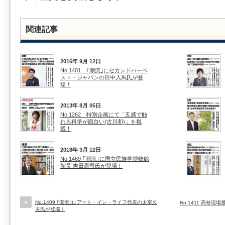
関連記事
2016年 9月 12日
No.1401 ｢潮流｣にセカンドハーベ
スト・ジャパンの田中入馬氏が登
場！
2013年 8月 05日
No.1262 特別企画にて「五感で触
れる科学が面白い(古川和)」を掲
載！
2018年 3月 12日
No.1469 ｢潮流｣に国立民族学博物館
館長 吉田憲司氏が登場！
No.1409 ｢潮流｣にアート・イン・ライフ代表の太宰久
No.1411 高校
夫氏が登場！