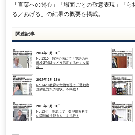
「言葉への関心」「場面ごとの敬意表現」「ら
る／あげる」の結果の概要を掲載。
関連記事
2014年 9月 01日
No.1310 特別企画にて「英語の外
部検定試験をどう活用するか」を掲
載！
2017年 2月 13日
No.1420 教育の危機管理で「受動喫
煙防止対策の現状」を掲載！
2015年 6月 01日
No.1344 潮流にて「数理情報科学
の問題解決能力を」を掲載！