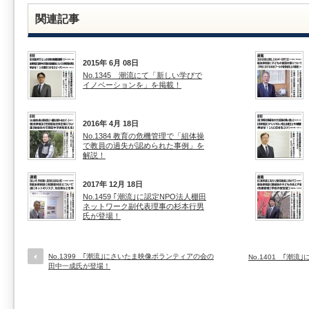
関連記事
2015年 6月 08日
No.1345 潮流にて「新しい学びで
イノベーションを」を掲載！
2016年 4月 18日
No.1384 教育の危機管理で「組体操
で教員の過失が認められた事例」を
解説！
2017年 12月 18日
No.1459 ｢潮流｣に認定NPO法人棚田
ネットワーク副代表理事の杉本行男
氏が登場！
No.1399 ｢潮流｣にさいたま映像ボランティアの会の
No.1401 ｢潮
田中一成氏が登場！