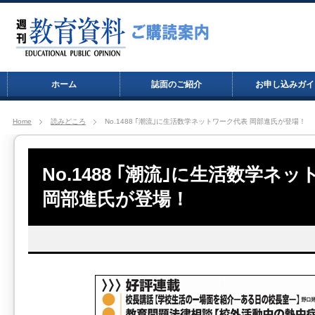
ホーム
誌面のご紹介
お申し込みガイ
Home
読みどころ
No.1488 ｢潮流｣に生活数学ネットワーク代表 岡部進氏が登場！
No.1488 ｢潮流｣に生活数学ネ
岡部進氏が登場！