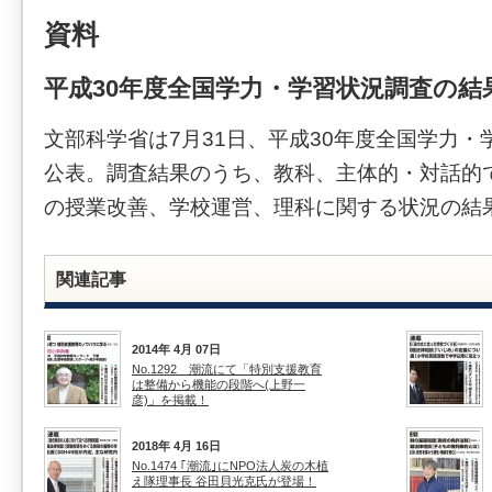
資料
平成30年度全国学力・学習状況調査の結
文部科学省は7月31日、平成30年度全国学力
公表。調査結果のうち、教科、主体的・対話的
の授業改善、学校運営、理科に関する状況の結
関連記事
2014年 4月 07日
No.1292 潮流にて「特別支援教育
は整備から機能の段階へ(上野一
彦)」を掲載！
2018年 4月 16日
No.1474 ｢潮流｣にNPO法人炭の木植
え隊理事長 谷田貝光克氏が登場！