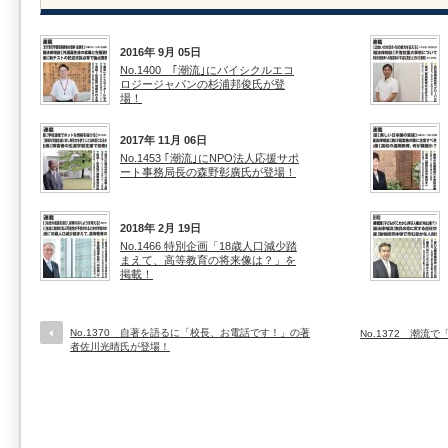
2016年 9月 05日
No.1400 ｢潮流｣にバイシクルエコ
ロジージャパンの杉浦邦俊氏が登
場！
2017年 11月 06日
No.1453 ｢潮流｣にNPO法人応援サポ
ート事務局長の森野彰廣氏が登場！
2018年 2月 19日
No.1466 特別企画「18歳人口減少踏
まえて、高等教育の将来像は？」を
掲載！
No.1370 自著を語るに「校長、お電話です！」の著
No.1372 潮
者佐川光晴氏が登場！