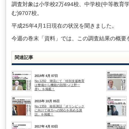
調査対象は小学校2万494校、中学校(中等教育
む)9707校。
平成25年4月1日現在の状況を聞きました。
今週の巻末「資料」では、この調査結果の概要
関連記事
2014年 4月 07日
No.1292 潮流にて「特別支援教育
は整備から機能の段階へ(上野一
彦)」を掲載！
2015年 10月 05日
No.1359 校長講話「オリンピック
に向けて体力への関心を高める講
話」を掲載！
2017年 4月 03日