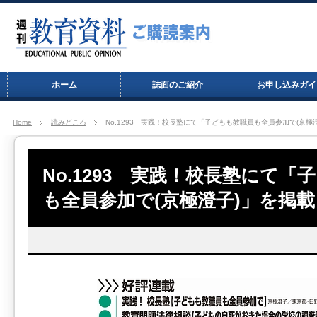
ホーム
誌面のご紹介
お申し込みガイ
Home
読みどころ
No.1293 実践！校長塾にて「子どもも教職員も全員参加で(京極
No.1293 実践！校長塾にて「
も全員参加で(京極澄子)」を掲載