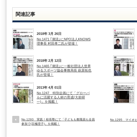
関連記事
2018年 3月 26日
No.1471 ｢潮流｣にNPO法人KNOWS
理事長 村田孝二氏が登場！
2018年 2月 12日
No.1465 ｢潮流｣に一般社団法人世界
ゆるスポーツ協会事務局長 萩原拓也
氏が登場！
2013年 4月 01日
No.1247 特別企画にて「グローバ
ルに活躍する人材の育成(大前研
一)」を掲載！
No.1293 実践！校長塾にて「子どもも教職員も全員
No.1295 マ
参加で(京極澄子)」を掲載！