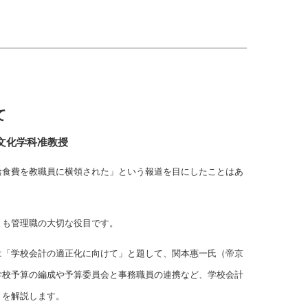
て
文化学科准教授
給食費を教職員に横領された」という報道を目にしたことはあ
とも管理職の大切な役目です。
は「学校会計の適正化に向けて」と題して、関本惠一氏（帝京
学校予算の編成や予算委員会と事務職員の連携など、学校会計
トを解説します。