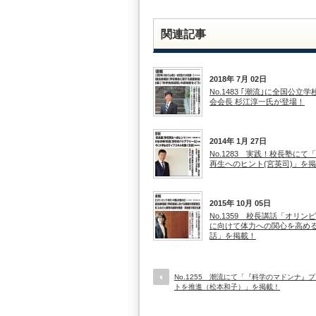
関連記事
2018年 7月 02日
No.1483 ｢潮流｣に全国公立
会会長 杉江淳一氏が登場！
2014年 1月 27日
No.1283 実践！校長塾にて
再生へのヒント(宮英司)」を
2015年 10月 05日
No.1359 校長講話「オリン
に向けて体力への関心を高め
話」を掲載！
No.1255 潮流にて「『科学のマドンナ』
トを推進（松本和子）」を掲載！