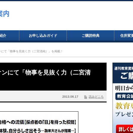
紹介
お申し込みガイド
ご購読特典
住所変
ニオンにて「物事を見抜く力（二宮清純）」を掲載！
ピニオンにて「物事を見抜く力（二宮清
2013.06.17
読みどころ