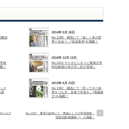
2014年 5月 26日
学校教頭
No.1298 潮流にて「楽しく本の世
界と出会う」(岩辺泰吏)を掲載！
2016年 12月 12日
「学校
No.1413 マイオピニオンに東海大学
掲載！
特任教授の滝川洋二氏が登場！
2014年 6月 23日
ピック
No.1302 潮流にて「培ってきた知
る講
恵をつなぎ、全体で共有を」(髙橋基
之)を掲載！
プロジェク
No.1257 教育の紛争にて「懲戒としての学習課題・
清掃活動(廣瀨裕一)」を掲載！