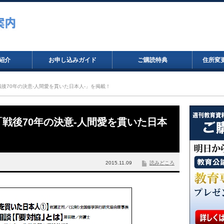
紹介
お申し込みガイド
ご購読特典
住所変
「戦後70年の決意-人間愛を貫いた日本人-」を掲載！
で「戦後70年の決意-人間愛を貫いた日本
2015.11.09
読みどころ