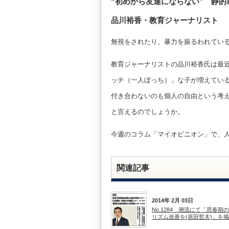
“初めから友達にならない” 静的
品川裕香・教育ジャーナリスト
無視をされたり、暴力を振るわれている
教育ジャーナリストの品川裕香氏は最
ッチ（一人ぼっち）」な子が増えてい
付き合わないのも個人の自由という考
と言えるのでしょうか。
今週のコラム「マイオピニオン」で、
関連記事
2014年 2月 03日
No.1284 潮流にて「思春期
リズム改善を(原田哲夫)」を