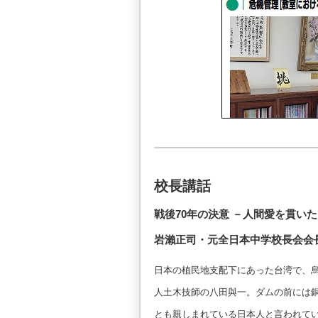
校長講話
戦後70年の決意 －人間愛を貫い
岩瀨正司・元全日本中学校長会会
日本の植民地支配下にあった台湾で、
人土木技師の八田與一。ダムの前には
とも親しまれている日本人と言われて