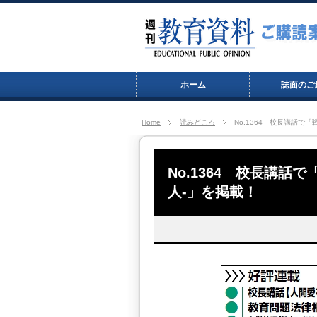
ホーム
誌面のご
Home
読みどころ
No.1364 校長講話で
No.1364 校長講話
人-」を掲載！