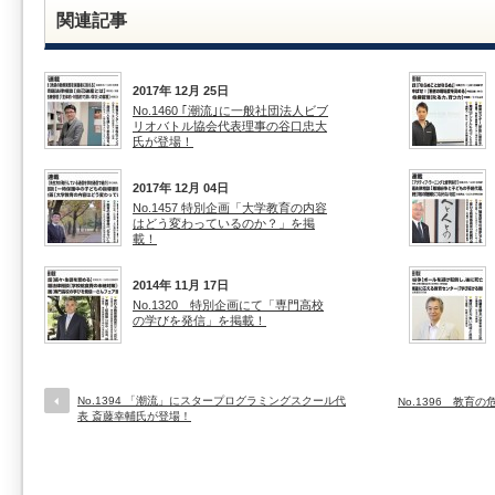
関連記事
2017年 12月 25日
No.1460 ｢潮流｣に一般社団法人ビブ
リオバトル協会代表理事の谷口忠大
氏が登場！
2017年 12月 04日
No.1457 特別企画「大学教育の内容
はどう変わっているのか？」を掲
載！
2014年 11月 17日
No.1320 特別企画にて「専門高校
の学びを発信」を掲載！
No.1394 「潮流」にスタープログラミングスクール代
No.1396 教
表 斎藤幸輔氏が登場！