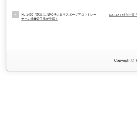
No.1455 ｢潮流｣にNPO法人日本スポーツアロマトレー
No.1457 特別
ナーの神﨑貴子氏が登場！
Copyright ©