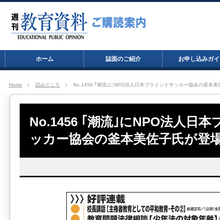
ホーム
誌面のご紹介
お申し込みガイ
Home
読みどころ
No.1456 ｢潮流｣にNPO法人日本ブラインドサッカー協会の釜本
No.1456 ｢潮流｣にNPO法人
ッカー協会の釜本美佐子氏が登