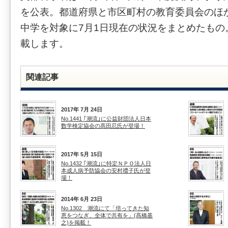
を公表。都道府県と市区町村の教育委員会のほか
中学を対象に7月1日現在の状況をまとめたもの
載します。
関連記事
2017年 7月 24日
No.1441 ｢潮流｣に公益財団法人日本
数学検定協会の髙田忍氏が登場！
2017年 5月 15日
No.1432 ｢潮流｣に特定ＮＰＯ法人日
本成人病予防協会の安村禮子氏が登
場！
2014年 6月 23日
No.1302 潮流にて「培ってきた知
恵をつなぎ、全体で共有を」(髙橋基
之)を掲載！