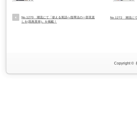
No.1270 潮流にて「使える英語へ指導法の一部見直
No.1272 潮
しを(高島英幸)」を掲載！
Copyright ©