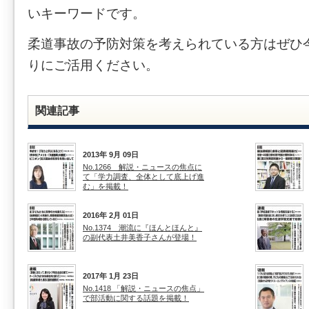
いキーワードです。
柔道事故の予防対策を考えられている方はぜひ
りにご活用ください。
関連記事
2013年 9月 09日
No.1266 解説・ニュースの焦点に
て「学力調査、全体として底上げ進
む」を掲載！
2016年 2月 01日
No.1374 潮流に『ほんとほんと』
の副代表土井美香子さんが登場！
2017年 1月 23日
No.1418 「解説・ニュースの焦点」
で部活動に関する話題を掲載！