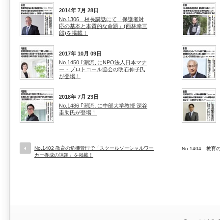
2014年 7月 28日
No.1306 校長講話にて「保護者対
応の基本と本質的な命題」(西林幸三
郎)を掲載！
2017年 10月 09日
No.1450 ｢潮流｣にNPO法人日本マナ
ー・プロトコール協会の明石伸子氏
が登場！
2018年 7月 23日
No.1486 ｢潮流｣に中部大学教授 深谷
圭助氏が登場！
No.1402 教育の危機管理で「スクールソーシャルワー
No.1404 
カー養成の課題」を掲載！