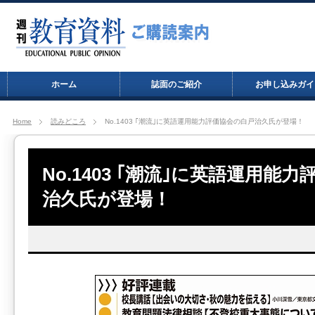
ホーム
誌面のご紹介
お申し込みガイ
Home
読みどころ
No.1403 ｢潮流｣に英語運用能力評価協会の白戸治久氏が登場！
No.1403 ｢潮流｣に英語運用能
治久氏が登場！