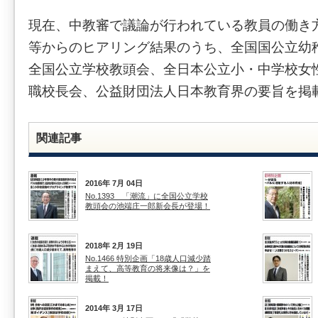
現在、中教審で議論が行われている教員の働き
等からのヒアリング結果のうち、全国国公立幼
全国公立学校教頭会、全日本公立小・中学校女
職校長会、公益財団法人日本教育界の要旨を掲
関連記事
2016年 7月 04日
No.1393 「潮流」に全国公立学校
教頭会の池端庄一郎新会長が登場！
2018年 2月 19日
No.1466 特別企画「18歳人口減少踏
まえて、高等教育の将来像は？」を
掲載！
2014年 3月 17日