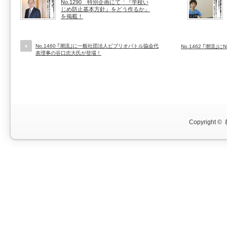
No.1290 特別企画にて「『学校い
じめ防止基本方針』をどう作るか」
を掲載！
No.1460 ｢潮流｣に一般社団法人ビブリオバトル協会代
No.1462 ｢潮流｣
表理事の谷口忠大氏が登場！
Copyright ©