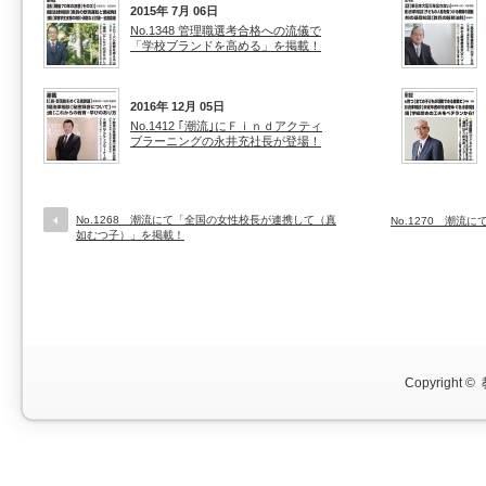
2015年 7月 06日
No.1348 管理職選考合格への流儀で
「学校ブランドを高める」を掲載！
2016年 12月 05日
No.1412 ｢潮流｣にＦｉｎｄアクティ
ブラーニングの永井充社長が登場！
No.1268 潮流にて「全国の女性校長が連携して（真
No.1270 潮
如むつ子）」を掲載！
Copyright ©