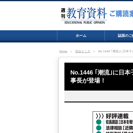
ホーム
誌面のご
Home
読みどころ
No.1446 ｢潮流｣に
No.1446 ｢潮流｣
事長が登場！