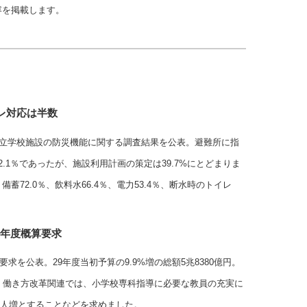
容を掲載します。
レ対応は半数
公立学校施設の防災機能に関する調査結果を公表。避難所に指
.1％であったが、施設利用計画の策定は39.7%にとどまりま
72.0％、飲料水66.4％、電力53.4％、断水時のトイレ
来年度概算要求
要求を公表。29年度当初予算の9.9%増の総額5兆8380億円。
億円。働き方改革関連では、小学校専科指導に必要な教員の充実に
00人増とすることなどを求めました。