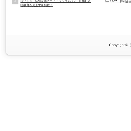
No.1305 特別企画にて「モラルジャパン」目指し道
No.1307 特
徳教育を見直すを掲載！
Copyright ©