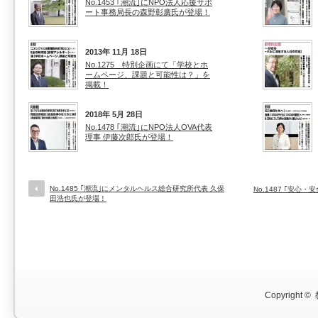
No.1453 ｢潮流｣にNPO法人応援サポ
ート事務局長の森野彰廣氏が登場！
2013年 11月 18日
No.1275 特別企画にて「学校とホ
ームページ、課題と可能性は？」を
掲載！
2018年 5月 28日
No.1478 ｢潮流｣にNPO法人OVA代表
理事 伊藤次郎氏が登場！
No.1485 ｢潮流｣にメンタルヘルス総合研究所代表 久保
No.1487 ｢安
田浩也氏が登場！
Copyright ©