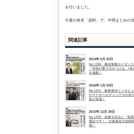
を行いました。
今週の巻末「資料」で、中間まとめの
関連記事
2014年 6月 02日
No.1299 教頭実務ガイダン
「学校行事で力をつける」(米
を掲載！
2016年 1月 04日
No.1371 新春巻頭インタビ
ヤマトホールディングスの木
長が登場！
2015年 12月 28日
No.1370 自著を語るに「校
電話です！」の著者佐川光晴
場！