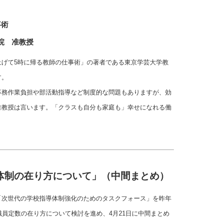
事術
院 准教授
上げて5時に帰る教師の仕事術」の著者である東京学芸大学教
す。
事務作業負担や部活動指導など制度的な問題もありますが、効
准教授は言います。「クラスも自分も家庭も」幸せになれる働
。
体制の在り方について」（中間まとめ）
「次世代の学校指導体制強化のためのタスクフォース」を昨年
職員定数の在り方について検討を進め、4月21日に中間まとめ