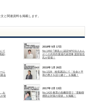
全文と関連資料を掲載します。
2018年 9月 17日
スにて
No.1492 ｢潮流｣に認定NPO法人おん
満裕)
がくの共同作業場代表理事 渡部智也
氏が登場！
2015年 1月 26日
ューに
No.1328 校長講話にて「生命と平
川眞会
和の尊さを語り継ぐ」を掲載！
2017年 2月 13日
長、お
No.1420 教育の危機管理で「受動喫
氏が登
煙防止対策の現状」を掲載！