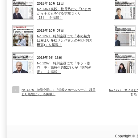
2015年 10月 12日
No.1360 実践！校長塾にて「いじめ
から子どもを守る学校づくり
【3】」を掲載！
2013年 10月 07日
No.1269 特別企画にて「本の魅力
は程よい多様さと作者との対話(阿刀
田高)」を掲載！
2013年 9月 16日
No.1267 特別企画にて「ネット依
存 中・高校生約52万人が『病的使
用』」を掲載！
No.1275 特別企画にて「学校とホームページ、課題
No.1277 マイオ
と可能性は？」を掲載！
哲治
Copyright ©